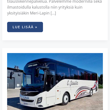
tilausliikennepalvelua. Palvelemme modernilla sekä
ilmastoidulla kalustolla niin yrityksiä kuin
yksityisiäkin Meri-Lapin […]
LUE LISÄÄ »
E.
JUSSILA
OY