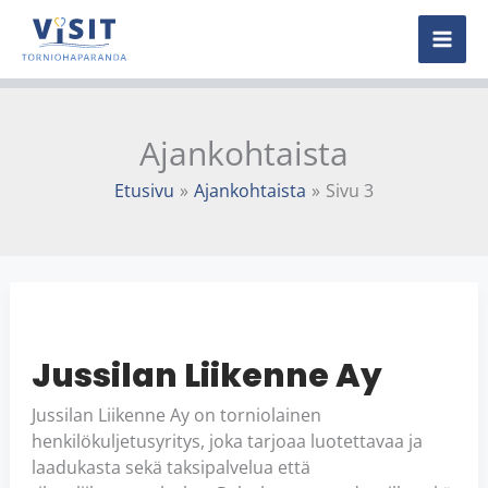
Siirry
MAI
sisältöön
ME
Ajankohtaista
Etusivu
Ajankohtaista
Sivu 3
JUSSILAN
LIIKENNE
AY
Jussilan Liikenne Ay
Jussilan Liikenne Ay on torniolainen
henkilökuljetusyritys, joka tarjoaa luotettavaa ja
laadukasta sekä taksipalvelua että