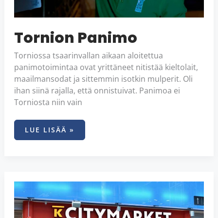
Tornion Panimo
Torniossa tsaarinvallan aikaan aloitettua
panimotoimintaa ovat yrittäneet nitistää kieltolait,
maailmansodat ja sittemmin isotkin mulperit. Oli
ihan siinä rajalla, että onnistuivat. Panimoa ei
Torniosta niin vain
LUE LISÄÄ »
K-
CITYMARKET
TORNIO