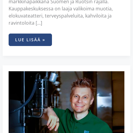
markkinapaikkana Suomen ja Ruotsin rajalla.
Kauppakeskuksessa on laaja valikoima muotia,
elokuvateatteri, terveyspalveluita, kahviloita ja
ravintoloita […]
LUE LISÄÄ »
TORNION
PANIMO