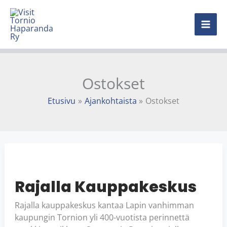
Siirry
MAI
sisältöön
ME
Ostokset
Etusivu
Ajankohtaista
Ostokset
RAJALLA
KAUPPAKESKUS
Rajalla Kauppakeskus
Rajalla kauppakeskus kantaa Lapin vanhimman
kaupungin Tornion yli 400-vuotista perinnettä