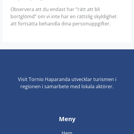
Observera att du endast har ”rätt att bli
bortglömd” om vi inte har en rättslig skyldighet
att fortsätta behandla dina personuppgifter.
Visit Tornio Haparanda utvecklar turismen i
regionen i samarbete med lokala aktörer.
Meny
Hem