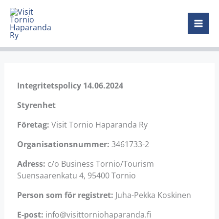
Hoppa
MAI
till
innehåll
ME
Integritetspolicy 14.06.2024
Styrenhet
Företag:
Visit Tornio Haparanda Ry
Organisationsnummer:
3461733-2
Adress:
c/o Business Tornio/Tourism
Suensaarenkatu 4, 95400 Tornio
Person som för registret:
Juha-Pekka Koskinen
E-post:
info@visittorniohaparanda.fi