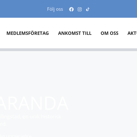
Följ oss
MEDLEMSFÖRETAG
ANKOMST TILL
OM OSS
AKT
ARANDA
lingstad, en unik historisk
nd.
lig upplevelse.