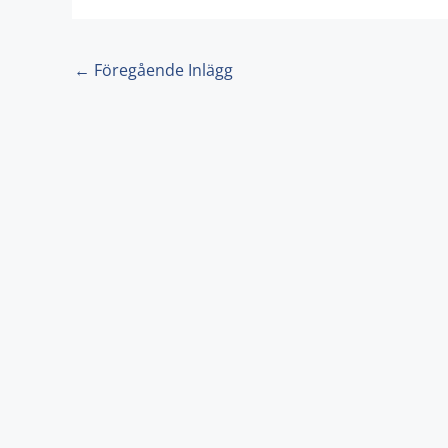
k
a
m
←
Föregående Inlägg