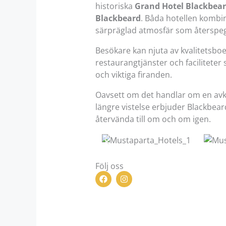
historiska
Grand Hotel Blackbea
Blackbeard
. Båda hotellen komb
särpräglad atmosfär som återspegla
Besökare kan njuta av kvalitetsb
restaurangtjänster och faciliteter
och viktiga firanden.
Oavsett om det handlar om en avko
längre vistelse erbjuder Blackbea
återvända till om och om igen.
Följ oss
F
I
a
n
c
s
e
t
b
a
o
g
o
r