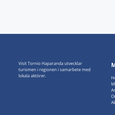
Visit Tornio Haparanda utvecklar
turismen i regionen i samarbete med
lokala aktörer.
H
M
An
O
Ak