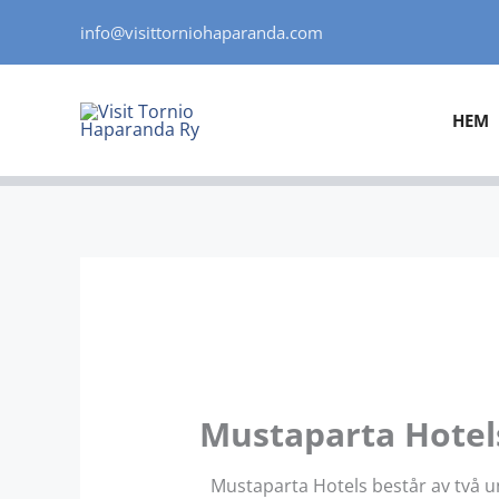
Hoppa
info@visittorniohaparanda.com
till
innehåll
HEM
Mustaparta Hotel
Mustaparta Hotels består av två uni