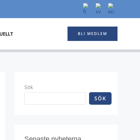
UELLT
BLI MEDLEM
Sök
SÖK
Senaste nyheterna