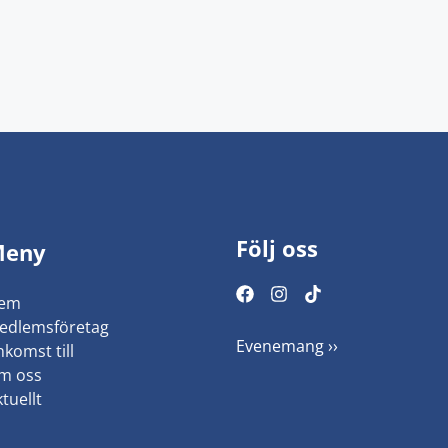
Följ oss
Meny
em
edlemsföretag
Evenemang ››
komst till
m oss
tuellt