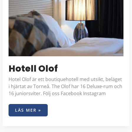
Hotell Olof
Hotel Olof är ett boutiquehotell med utsikt, beläget
i hjärtat av Torneå. The Olof har 16 Deluxe-rum och
16 juniorsviter. Följ oss Facebook Instagram
LÄS MER »