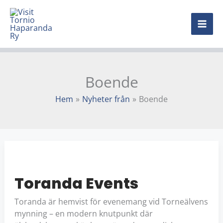
Hoppa
MAI
till
innehåll
ME
Boende
Hem
Nyheter från
Boende
TORANDA
EVENTS
Toranda Events
Toranda är hemvist för evenemang vid Torneälvens
mynning – en modern knutpunkt där