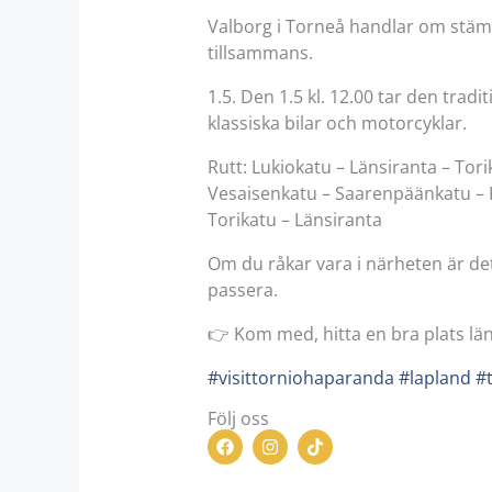
Valborg i Torneå handlar om stä
tillsammans.
1.5. Den 1.5 kl. 12.00 tar den tra
klassiska bilar och motorcyklar.
Rutt: Lukiokatu – Länsiranta – Tori
Vesaisenkatu – Saarenpäänkatu – P
Torikatu – Länsiranta
Om du råkar vara i närheten är det 
passera.
👉 Kom med, hitta en bra plats län
#visittorniohaparanda
#lapland
#
Följ oss
F
I
T
a
n
i
c
s
k
e
t
t