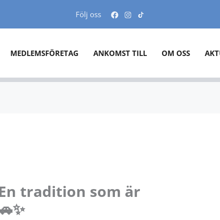
Följ oss
MEDLEMSFÖRETAG
ANKOMST TILL
OM OSS
AKT
 En tradition som är
 🚗✨