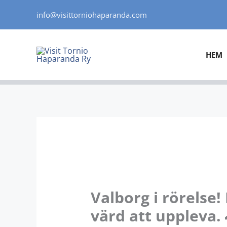
Hoppa
info@visittorniohaparanda.com
till
innehåll
HEM
Valborg i rörelse!
värd att uppleva.