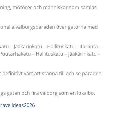
mning, motorer och människor som samlas
ditionella valborgsparaden över gatorna med
katu – Jääkärinkatu – Hallituskatu – Itäranta –
uutarhakatu – Hallituskatu – Jääkärinkatu –
definitivt värt att stanna till och se paraden
gs gatan och fira valborg som en lokalbo.
travelideas2026