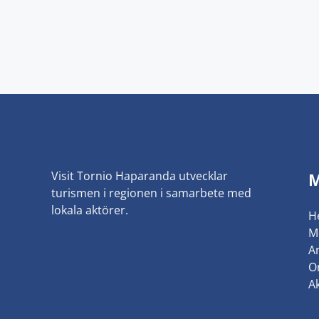
Visit Tornio Haparanda utvecklar
turismen i regionen i samarbete med
lokala aktörer.
H
M
An
O
Ak