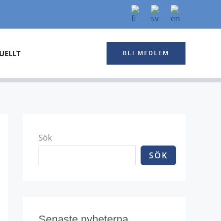
UELLT
BLI MEDLEM
Sök
SÖK
Senaste nyheterna