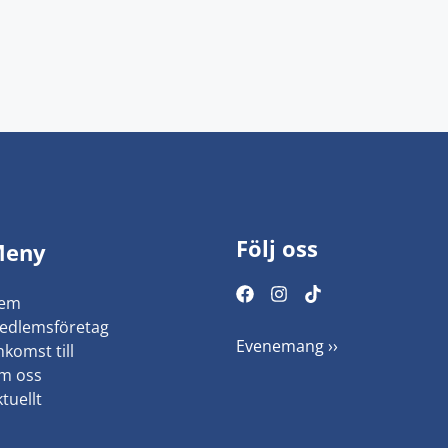
Följ oss
Meny
em
edlemsföretag
Evenemang ››
komst till
m oss
tuellt