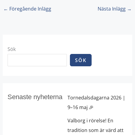
o
g
o
r
←
Föregående Inlägg
Nästa Inlägg
→
k
a
m
Sök
SÖK
Senaste nyheterna
Tornedalsdagarna 2026 |
9–16 maj 🎉
Valborg i rörelse! En
tradition som är värd att