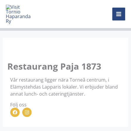
Hoppa
MAI
till
innehåll
ME
Restaurang Paja 1873
Vår restaurang ligger nära Torneå centrum, i
Elämystehdas Lapparis lokaler. Vi erbjuder bland
annat lunch- och cateringtjänster.
Följ oss
F
I
a
n
c
s
e
t
b
a