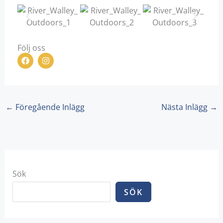
Följ oss
F
I
a
n
c
s
e
t
b
a
o
g
o
r
←
Föregående Inlägg
Nästa Inlägg
→
k
a
m
Sök
SÖK